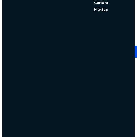
Cultura
Mágica
Ruta huellas de madera y sal