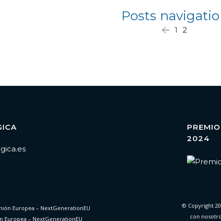
Posts navigati
1
2
GICA
PREMIO
2024
gica.es
© Copyright 20
con nosotr
ón Europea – NextGenerationEU